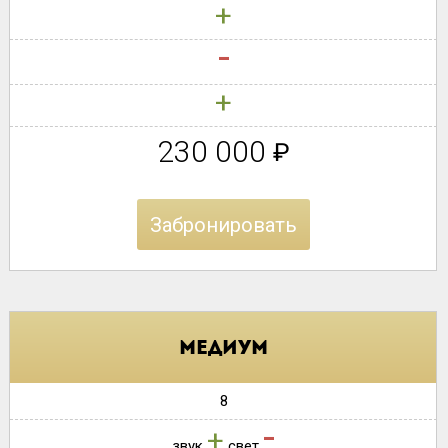
+
-
+
230 000
₽
Забронировать
медиум
8
-
+
звук
свет