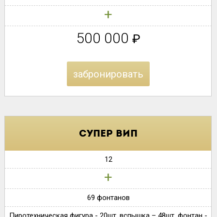
+
500 000
₽
забронировать
супер вип
12
+
69 фонтанов
Пиротехническая фигура - 20шт. вспышка – 48шт. фонтан -