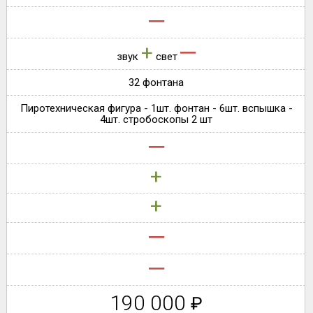
‒
‒
+
звук
свет
32 фонтана
Пиротехническая фигура - 1шт. фонтан - 6шт. вспышка -
4шт. стробоскопы 2 шт
‒
+
+
‒
‒
190 000
₽