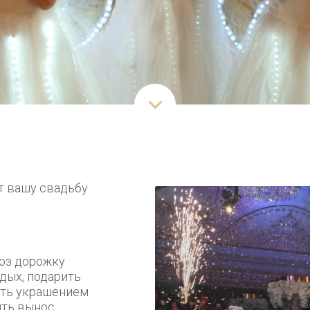
т вашу свадьбу
оз дорожку
дых, подарить
ать украшением
ить вынос