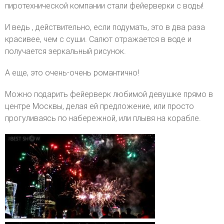
пиротехнической компании стали фейерверки с воды!
И ведь , действительно, если подумать, это в два раза
красивее, чем с суши. Салют отражается в воде и
получается зеркальный рисунок.
А еще, это очень-очень романтично!
Можно подарить фейерверк любимой девушке прямо в
центре Москвы, делая ей предложение, или просто
прогуливаясь по набережной, или плывя на корабле.