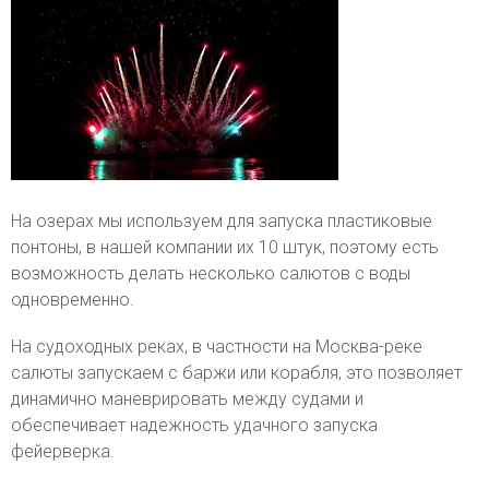
На озерах мы используем для запуска пластиковые
понтоны, в нашей компании их 10 штук, поэтому есть
возможность делать несколько салютов с воды
одновременно.
На судоходных реках, в частности на Москва-реке
салюты запускаем с баржи или корабля, это позволяет
динамично маневрировать между судами и
обеспечивает надежность удачного запуска
фейерверка.